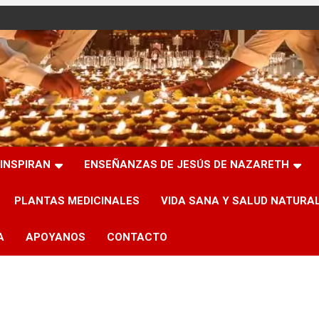
INSPIRAN
ENSEÑANZAS DE JESÚS DE NAZARETH
PLANTAS MEDICINALES
VIDA SANA Y SALUD NATURA
A
APOYANOS
CONTACTO