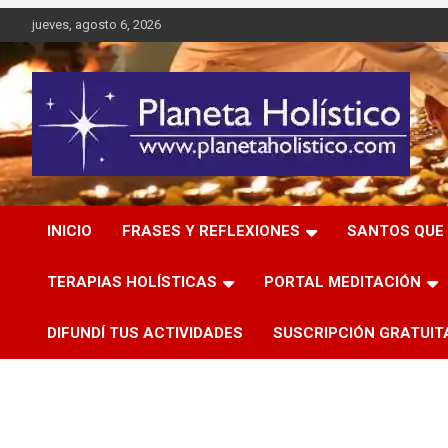
Saltar
jueves, agosto 6, 2026
al
contenido
Difusión de espiritualidad, terapias alternativas holísticas,
Planeta Holístico
cursos, talleres y seminarios
INICIO
FRASES Y REFLEXIONES
SANTOS QUE 
TERAPIAS HOLÍSTICAS
PORTAL MEDITACIÓN
DIFUNDÍ TUS ACTIVIDADES
SUSCRIPCIÓN GRATUIT