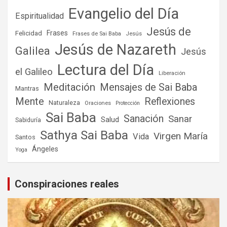
Evangelio del Día
Espiritualidad
Jesús de
Frases
Felicidad
Frases de Sai Baba
Jesús
Jesús de Nazareth
Galilea
Jesús
Lectura del Día
el Galileo
Liberación
Meditación
Mensajes de Sai Baba
Mantras
Mente
Reflexiones
Naturaleza
Oraciones
Protección
Sai Baba
Sanación
Sanar
Salud
Sabiduría
Sathya Sai Baba
Virgen María
Vida
Santos
Ángeles
Yoga
Conspiraciones reales