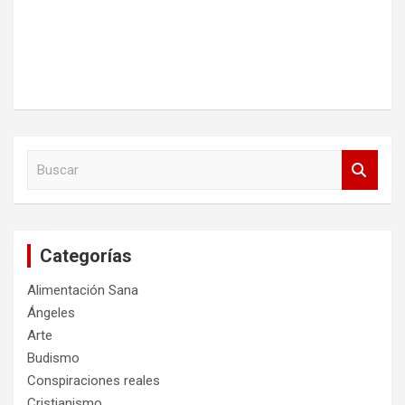
B
u
s
c
a
Categorías
r
Alimentación Sana
Ángeles
Arte
Budismo
Conspiraciones reales
Cristianismo