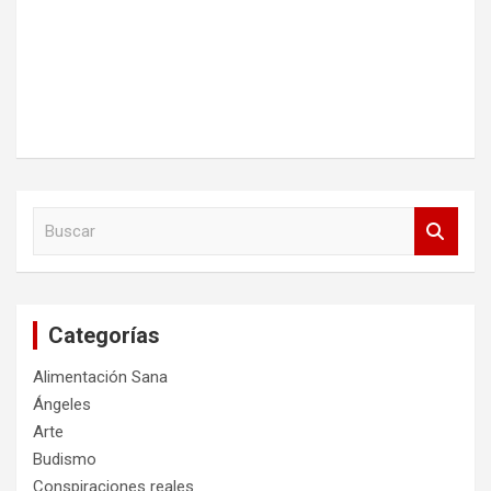
B
u
s
c
a
Categorías
r
Alimentación Sana
Ángeles
Arte
Budismo
Conspiraciones reales