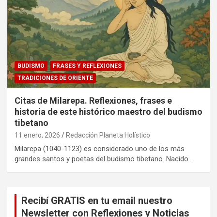
BUDISMO
FRASES Y REFLEXIONES
TRADICIONES DE ORIENTE
Citas de Milarepa. Reflexiones, frases e
historia de este histórico maestro del budismo
tibetano
11 enero, 2026
Redacción Planeta Holístico
Milarepa (1040-1123) es considerado uno de los más
grandes santos y poetas del budismo tibetano. Nacido…
Recibí GRATIS en tu email nuestro
Newsletter con Reflexiones y Noticias