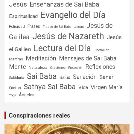
Jesús
Enseñanzas de Sai Baba
Evangelio del Día
Espiritualidad
Jesús de
Frases
Felicidad
Frases de Sai Baba
Jesús
Jesús de Nazareth
Galilea
Jesús
Lectura del Día
el Galileo
Liberación
Meditación
Mensajes de Sai Baba
Mantras
Mente
Reflexiones
Naturaleza
Oraciones
Protección
Sai Baba
Sanación
Sanar
Salud
Sabiduría
Sathya Sai Baba
Virgen María
Vida
Santos
Ángeles
Yoga
Conspiraciones reales