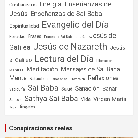
Enseñanzas de
Energía
Cristianismo
Jesús
Enseñanzas de Sai Baba
Evangelio del Día
Espiritualidad
Jesús de
Frases
Felicidad
Frases de Sai Baba
Jesús
Jesús de Nazareth
Galilea
Jesús
Lectura del Día
el Galileo
Liberación
Meditación
Mensajes de Sai Baba
Mantras
Mente
Reflexiones
Naturaleza
Oraciones
Protección
Sai Baba
Sanación
Sanar
Salud
Sabiduría
Sathya Sai Baba
Virgen María
Vida
Santos
Ángeles
Yoga
Conspiraciones reales