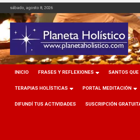
Saltar
sábado, agosto 8, 2026
al
contenido
Difusión de espiritualidad, terapias alternativas holísticas,
Planeta Holístico
cursos, talleres y seminarios
INICIO
FRASES Y REFLEXIONES
SANTOS QUE 
TERAPIAS HOLÍSTICAS
PORTAL MEDITACIÓN
DIFUNDÍ TUS ACTIVIDADES
SUSCRIPCIÓN GRATUIT