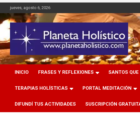
Saltar
jueves, agosto 6, 2026
al
contenido
Difusión de espiritualidad, terapias alternativas holísticas,
Planeta Holístico
cursos, talleres y seminarios
INICIO
FRASES Y REFLEXIONES
SANTOS QUE 
TERAPIAS HOLÍSTICAS
PORTAL MEDITACIÓN
DIFUNDÍ TUS ACTIVIDADES
SUSCRIPCIÓN GRATUIT