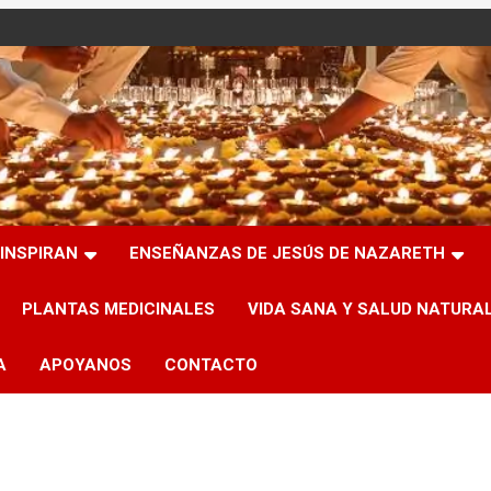
INSPIRAN
ENSEÑANZAS DE JESÚS DE NAZARETH
PLANTAS MEDICINALES
VIDA SANA Y SALUD NATURA
A
APOYANOS
CONTACTO