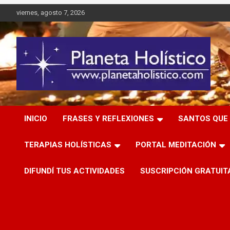
Saltar
viernes, agosto 7, 2026
al
contenido
Difusión de espiritualidad, terapias alternativas holísticas,
Planeta Holístico
cursos, talleres y seminarios
INICIO
FRASES Y REFLEXIONES
SANTOS QUE 
TERAPIAS HOLÍSTICAS
PORTAL MEDITACIÓN
DIFUNDÍ TUS ACTIVIDADES
SUSCRIPCIÓN GRATUIT