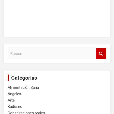
B
u
s
c
a
Categorías
r
Alimentación Sana
Ángeles
Arte
Budismo
Conspiraciones reales