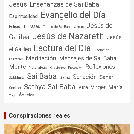
Jesús
Enseñanzas de Sai Baba
Evangelio del Día
Espiritualidad
Jesús de
Frases
Felicidad
Frases de Sai Baba
Jesús
Jesús de Nazareth
Galilea
Jesús
Lectura del Día
el Galileo
Liberación
Meditación
Mensajes de Sai Baba
Mantras
Mente
Reflexiones
Naturaleza
Oraciones
Protección
Sai Baba
Sanación
Sanar
Salud
Sabiduría
Sathya Sai Baba
Virgen María
Vida
Santos
Ángeles
Yoga
Conspiraciones reales