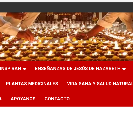
INSPIRAN
ENSEÑANZAS DE JESÚS DE NAZARETH
PLANTAS MEDICINALES
VIDA SANA Y SALUD NATURA
A
APOYANOS
CONTACTO