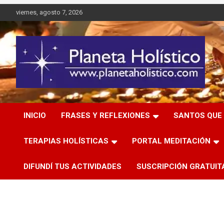
Saltar
viernes, agosto 7, 2026
al
contenido
Difusión de espiritualidad, terapias alternativas holísticas,
Planeta Holístico
cursos, talleres y seminarios
INICIO
FRASES Y REFLEXIONES
SANTOS QUE 
TERAPIAS HOLÍSTICAS
PORTAL MEDITACIÓN
DIFUNDÍ TUS ACTIVIDADES
SUSCRIPCIÓN GRATUIT