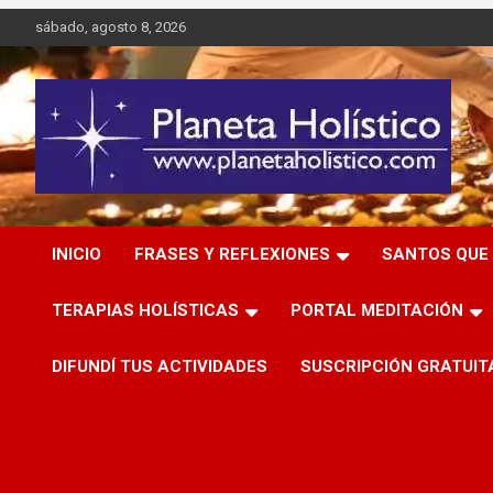
Saltar
sábado, agosto 8, 2026
al
contenido
Difusión de espiritualidad, terapias alternativas holísticas,
Planeta Holístico
cursos, talleres y seminarios
INICIO
FRASES Y REFLEXIONES
SANTOS QUE 
TERAPIAS HOLÍSTICAS
PORTAL MEDITACIÓN
DIFUNDÍ TUS ACTIVIDADES
SUSCRIPCIÓN GRATUIT