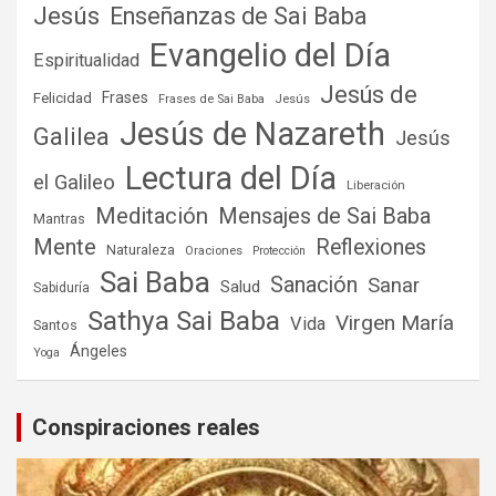
Jesús
Enseñanzas de Sai Baba
Evangelio del Día
Espiritualidad
Jesús de
Frases
Felicidad
Frases de Sai Baba
Jesús
Jesús de Nazareth
Galilea
Jesús
Lectura del Día
el Galileo
Liberación
Meditación
Mensajes de Sai Baba
Mantras
Mente
Reflexiones
Naturaleza
Oraciones
Protección
Sai Baba
Sanación
Sanar
Salud
Sabiduría
Sathya Sai Baba
Virgen María
Vida
Santos
Ángeles
Yoga
Conspiraciones reales