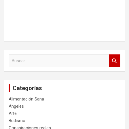
B
u
s
c
a
Categorías
r
Alimentación Sana
Ángeles
Arte
Budismo
Conspiraciones reales