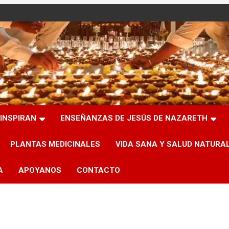
INSPIRAN
ENSEÑANZAS DE JESÚS DE NAZARETH
PLANTAS MEDICINALES
VIDA SANA Y SALUD NATURA
A
APOYANOS
CONTACTO