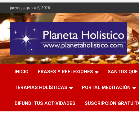
Saltar
jueves, agosto 6, 2026
al
contenido
Difusión de espiritualidad, terapias alternativas holísticas,
Planeta Holístico
cursos, talleres y seminarios
INICIO
FRASES Y REFLEXIONES
SANTOS QUE 
TERAPIAS HOLÍSTICAS
PORTAL MEDITACIÓN
DIFUNDÍ TUS ACTIVIDADES
SUSCRIPCIÓN GRATUIT