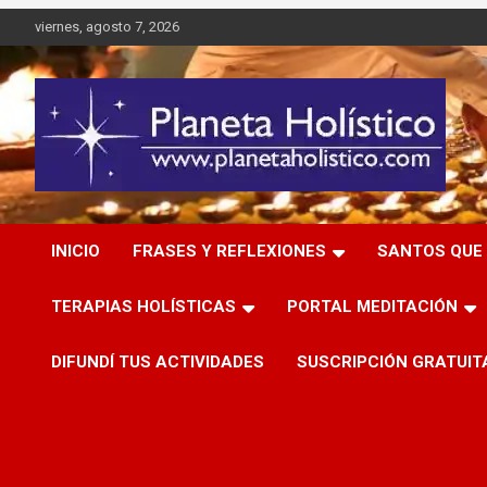
Saltar
viernes, agosto 7, 2026
al
contenido
Difusión de espiritualidad, terapias alternativas holísticas,
Planeta Holístico
cursos, talleres y seminarios
INICIO
FRASES Y REFLEXIONES
SANTOS QUE 
TERAPIAS HOLÍSTICAS
PORTAL MEDITACIÓN
DIFUNDÍ TUS ACTIVIDADES
SUSCRIPCIÓN GRATUIT