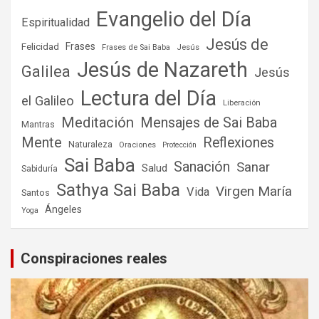
Evangelio del Día
Espiritualidad
Jesús de
Frases
Felicidad
Frases de Sai Baba
Jesús
Jesús de Nazareth
Galilea
Jesús
Lectura del Día
el Galileo
Liberación
Meditación
Mensajes de Sai Baba
Mantras
Mente
Reflexiones
Naturaleza
Oraciones
Protección
Sai Baba
Sanación
Sanar
Salud
Sabiduría
Sathya Sai Baba
Virgen María
Vida
Santos
Ángeles
Yoga
Conspiraciones reales