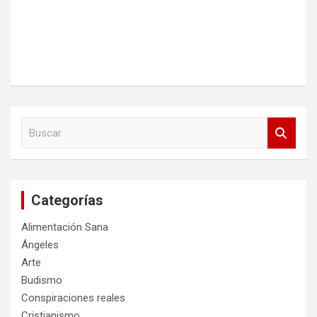
B
u
s
c
a
Categorías
r
Alimentación Sana
Ángeles
Arte
Budismo
Conspiraciones reales
Cristianismo