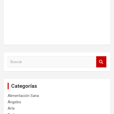
B
u
s
c
a
Categorías
r
Alimentación Sana
Ángeles
Arte