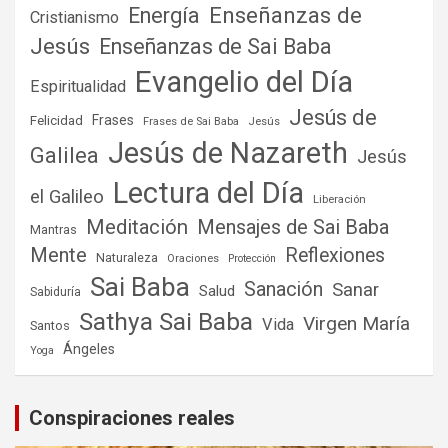
Enseñanzas de
Energía
Cristianismo
Jesús
Enseñanzas de Sai Baba
Evangelio del Día
Espiritualidad
Jesús de
Frases
Felicidad
Frases de Sai Baba
Jesús
Jesús de Nazareth
Galilea
Jesús
Lectura del Día
el Galileo
Liberación
Meditación
Mensajes de Sai Baba
Mantras
Mente
Reflexiones
Naturaleza
Oraciones
Protección
Sai Baba
Sanación
Sanar
Salud
Sabiduría
Sathya Sai Baba
Virgen María
Vida
Santos
Ángeles
Yoga
Conspiraciones reales