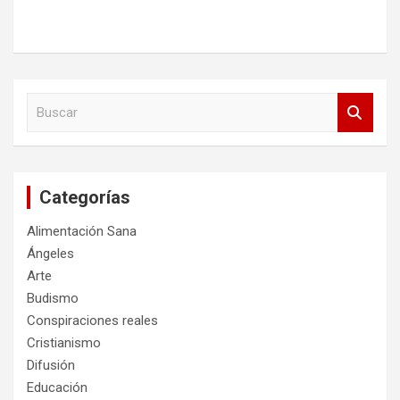
B
u
s
c
a
Categorías
r
Alimentación Sana
Ángeles
Arte
Budismo
Conspiraciones reales
Cristianismo
Difusión
Educación