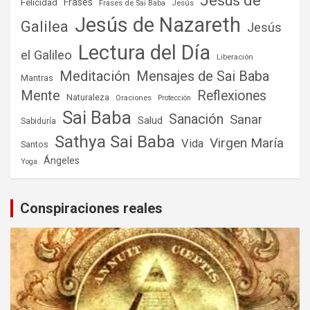
Jesús de
Frases
Felicidad
Frases de Sai Baba
Jesús
Jesús de Nazareth
Galilea
Jesús
Lectura del Día
el Galileo
Liberación
Meditación
Mensajes de Sai Baba
Mantras
Mente
Reflexiones
Naturaleza
Oraciones
Protección
Sai Baba
Sanación
Sanar
Salud
Sabiduría
Sathya Sai Baba
Virgen María
Vida
Santos
Ángeles
Yoga
Conspiraciones reales