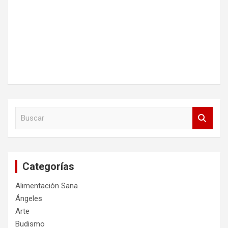
B
u
s
c
a
Categorías
r
Alimentación Sana
Ángeles
Arte
Budismo