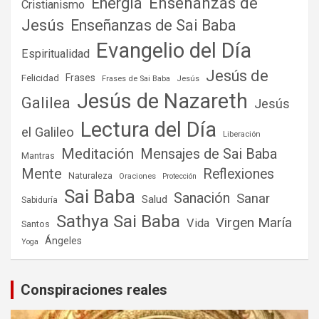
Enseñanzas de
Energía
Cristianismo
Jesús
Enseñanzas de Sai Baba
Evangelio del Día
Espiritualidad
Jesús de
Frases
Felicidad
Frases de Sai Baba
Jesús
Jesús de Nazareth
Galilea
Jesús
Lectura del Día
el Galileo
Liberación
Meditación
Mensajes de Sai Baba
Mantras
Mente
Reflexiones
Naturaleza
Oraciones
Protección
Sai Baba
Sanación
Sanar
Salud
Sabiduría
Sathya Sai Baba
Virgen María
Vida
Santos
Ángeles
Yoga
Conspiraciones reales