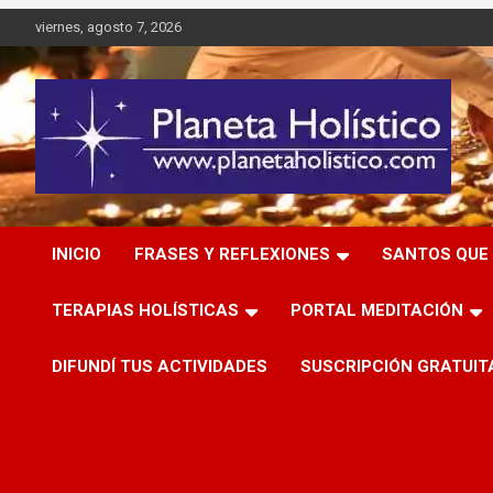
Saltar
viernes, agosto 7, 2026
al
contenido
Difusión de espiritualidad, terapias alternativas holísticas,
Planeta Holístico
cursos, talleres y seminarios
INICIO
FRASES Y REFLEXIONES
SANTOS QUE 
TERAPIAS HOLÍSTICAS
PORTAL MEDITACIÓN
DIFUNDÍ TUS ACTIVIDADES
SUSCRIPCIÓN GRATUIT