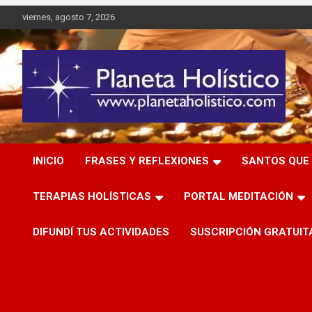
Saltar
viernes, agosto 7, 2026
al
contenido
Difusión de espiritualidad, terapias alternativas holísticas,
Planeta Holístico
cursos, talleres y seminarios
INICIO
FRASES Y REFLEXIONES
SANTOS QUE 
TERAPIAS HOLÍSTICAS
PORTAL MEDITACIÓN
DIFUNDÍ TUS ACTIVIDADES
SUSCRIPCIÓN GRATUIT