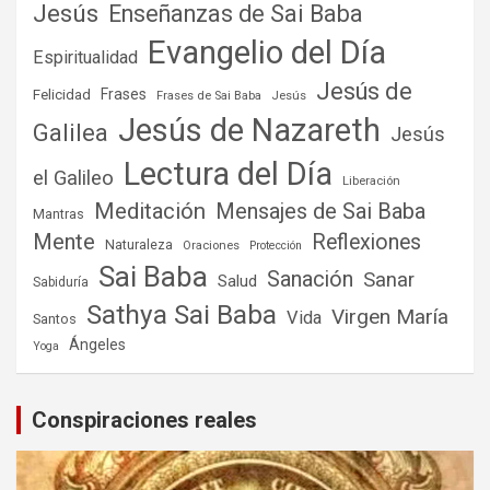
Jesús
Enseñanzas de Sai Baba
Evangelio del Día
Espiritualidad
Jesús de
Frases
Felicidad
Frases de Sai Baba
Jesús
Jesús de Nazareth
Galilea
Jesús
Lectura del Día
el Galileo
Liberación
Meditación
Mensajes de Sai Baba
Mantras
Mente
Reflexiones
Naturaleza
Oraciones
Protección
Sai Baba
Sanación
Sanar
Salud
Sabiduría
Sathya Sai Baba
Virgen María
Vida
Santos
Ángeles
Yoga
Conspiraciones reales