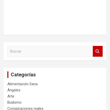
B
u
s
c
a
Categorías
r
Alimentación Sana
Ángeles
Arte
Budismo
Conspiraciones reales