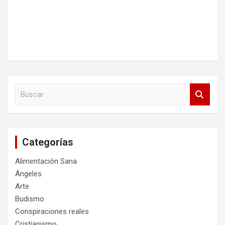
B
u
s
c
a
Categorías
r
Alimentación Sana
Ángeles
Arte
Budismo
Conspiraciones reales
Cristianismo