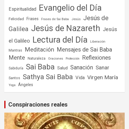
Evangelio del Día
Espiritualidad
Jesús de
Frases
Felicidad
Frases de Sai Baba
Jesús
Jesús de Nazareth
Galilea
Jesús
Lectura del Día
el Galileo
Liberación
Meditación
Mensajes de Sai Baba
Mantras
Mente
Reflexiones
Naturaleza
Oraciones
Protección
Sai Baba
Sanación
Sanar
Salud
Sabiduría
Sathya Sai Baba
Virgen María
Vida
Santos
Ángeles
Yoga
Conspiraciones reales