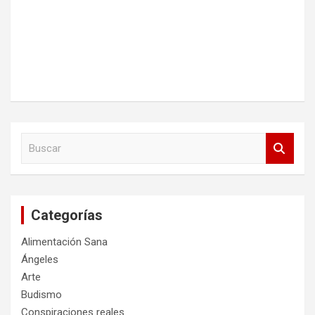
B
u
s
c
a
Categorías
r
Alimentación Sana
Ángeles
Arte
Budismo
Conspiraciones reales