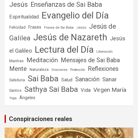
Jesús
Enseñanzas de Sai Baba
Evangelio del Día
Espiritualidad
Jesús de
Frases
Felicidad
Frases de Sai Baba
Jesús
Jesús de Nazareth
Galilea
Jesús
Lectura del Día
el Galileo
Liberación
Meditación
Mensajes de Sai Baba
Mantras
Mente
Reflexiones
Naturaleza
Oraciones
Protección
Sai Baba
Sanación
Sanar
Salud
Sabiduría
Sathya Sai Baba
Virgen María
Vida
Santos
Ángeles
Yoga
Conspiraciones reales