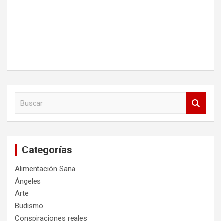
B
u
s
c
a
Categorías
r
Alimentación Sana
Ángeles
Arte
Budismo
Conspiraciones reales