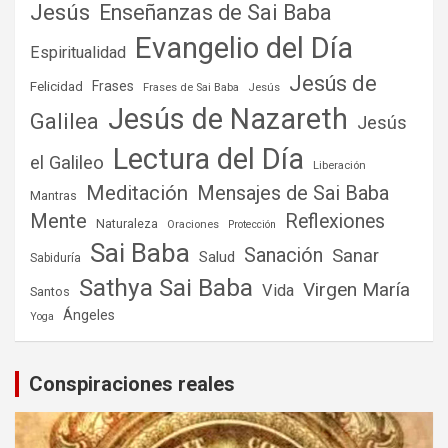
Jesús
Enseñanzas de Sai Baba
Evangelio del Día
Espiritualidad
Jesús de
Frases
Felicidad
Frases de Sai Baba
Jesús
Jesús de Nazareth
Galilea
Jesús
Lectura del Día
el Galileo
Liberación
Meditación
Mensajes de Sai Baba
Mantras
Mente
Reflexiones
Naturaleza
Oraciones
Protección
Sai Baba
Sanación
Sanar
Salud
Sabiduría
Sathya Sai Baba
Virgen María
Vida
Santos
Ángeles
Yoga
Conspiraciones reales