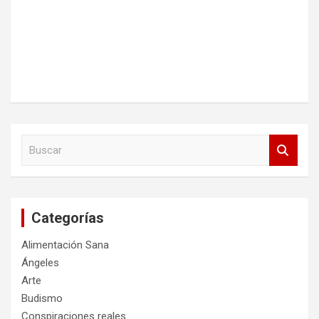
B
u
s
c
a
Categorías
r
Alimentación Sana
Ángeles
Arte
Budismo
Conspiraciones reales