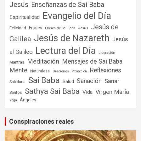
Jesús
Enseñanzas de Sai Baba
Evangelio del Día
Espiritualidad
Jesús de
Frases
Felicidad
Frases de Sai Baba
Jesús
Jesús de Nazareth
Galilea
Jesús
Lectura del Día
el Galileo
Liberación
Meditación
Mensajes de Sai Baba
Mantras
Mente
Reflexiones
Naturaleza
Oraciones
Protección
Sai Baba
Sanación
Sanar
Salud
Sabiduría
Sathya Sai Baba
Virgen María
Vida
Santos
Ángeles
Yoga
Conspiraciones reales